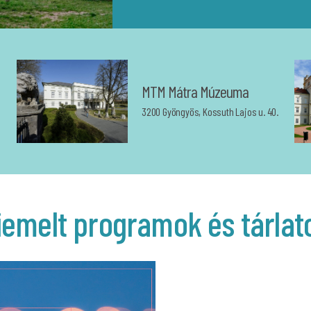
MTM Mátra Múzeuma
3200 Gyöngyös, Kossuth Lajos u. 40.
iemelt programok és tárlat