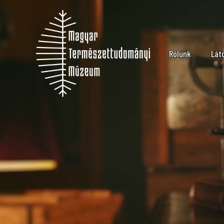
Rólunk
Lát
Küldetés
Nyi
Múzeumtörténet
Ára
Szervezeti felép
Lát
Karrier
Múz
Kapcsolat
Csa
Hírek, informáci
Szo