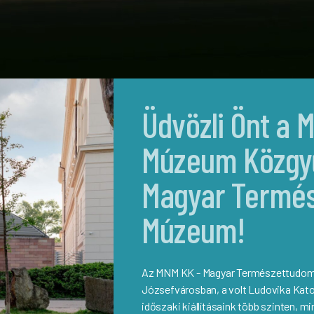
Üdvözli Önt a 
Múzeum Közgyű
Magyar Termé
Múzeum!
Az MNM KK - Magyar Természettudomán
Józsefvárosban, a volt Ludovika Kato
időszaki kiállításaink több szinten,