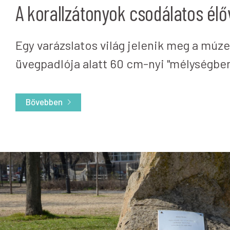
A korallzátonyok csodálatos élő
Egy varázslatos világ jelenik meg a mú
üvegpadlója alatt 60 cm-nyi "mélységben
Bővebben