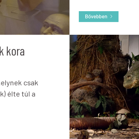
Bővebben
ok kora
amelynek csak
 élte túl a