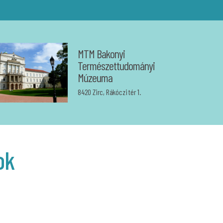
MTM Bakonyi
Természettudományi
Múzeuma
8420 Zirc, Rákóczi tér 1.
ok