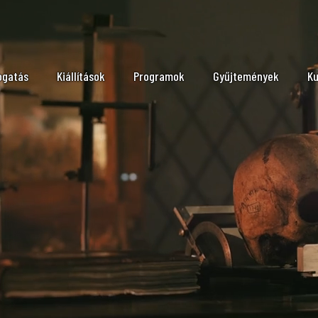
ogatás
Kiállítások
Programok
Gyűjtemények
Ku
tvatartás, megközelítés
Időszaki kiállítások
Állattár
Mo
ink
Állandó kiállítások
Ásvány- és Kőzettár
N
ítés
ogatási szabályzat
Vándorkiállítások kölcsönzése
Őslénytani és Földtani
Ba
eumpedagógia
On-line kiállítások
Növénytár
ládoknak
Embertani Tár
ók
lgáltatások
Könyvtár
Molekuláris Taxonómi