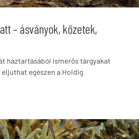
latt – ásványok, kőzetek,
ját háztartásából ismerős tárgyakat
 eljuthat egészen a Holdig