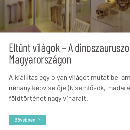
Eltűnt világok – A dinoszaurusz
Magyarországon
A kiállítás egy olyan világot mutat be, 
néhány képviselője (kisemlősök, madarak)
földtörténet nagy viharait.
Bővebben