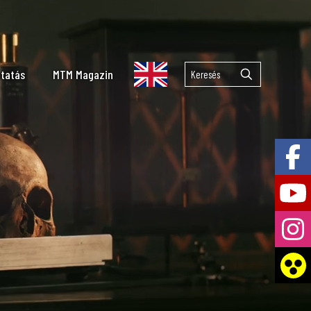
tatás
MTM Magazin
lekuláris Taxonómiai Laboratórium
emzetközi együttműködések
 Tár
lkán kutatás
ai Laboratórium