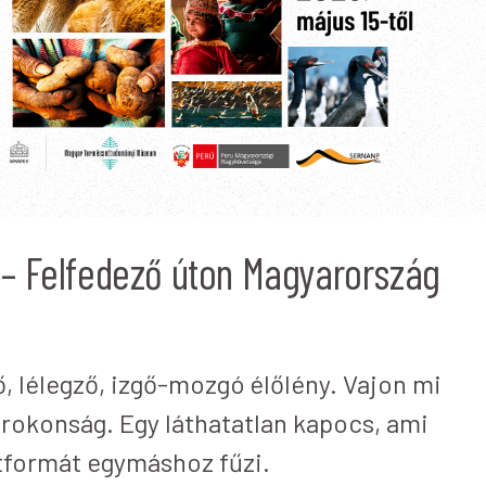
 – Felfedező úton Magyarország
ő, lélegző, izgő-mozgó élőlény. Vajon mi
rokonság. Egy láthatatlan kapocs, ami
etformát egymáshoz fűzi.