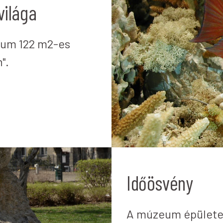
világa
zeum 122 m2-es
".
Időösvény
A múzeum épülete 