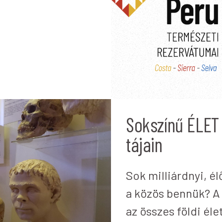
Sokszínű ÉLET
tájain
Sok milliárdnyi, él
a közös bennük? A 
az összes földi él