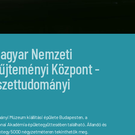
Magyar Nemzeti
jteményi Központ -
szettudományi
yi Múzeum kiállítási épülete Budapesten, a
nai Akadémia épületegyüttesében található. Állandó és
 mintegy 5000 négyzetméteren tekinthetők meg.