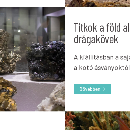
Titkok a föld a
drágakövek
A kiállításban a sa
alkotó ásványoktól
Bővebben