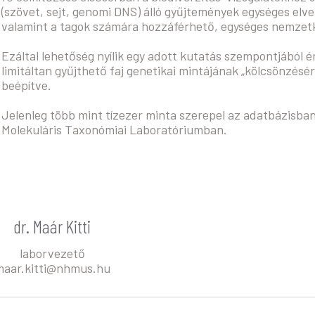
(szövet, sejt, genomi DNS) álló gyűjtemények egységes elvek 
valamint a tagok számára hozzáférhető, egységes nemzetkö
Ezáltal lehetőség nyílik egy adott kutatás szempontjából
limitáltan gyűjthető faj genetikai mintájának „kölcsönzés
beépítve.
Jelenleg több mint tízezer minta szerepel az adatbázisban, 
Molekuláris Taxonómiai Laboratóriumban.
dr. Maár Kitti
laborvezető
maar.kitti@nhmus.hu