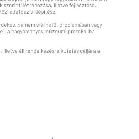
szerinti létrehozása, illetve fejlesztése,
zi adatbázis kiépítése.
 érdekes, de nem elérhető, problémásan vagy
ére”, a hagyományos múzeumi protokollba
illetve áll rendelkezésre kutatás céljára a