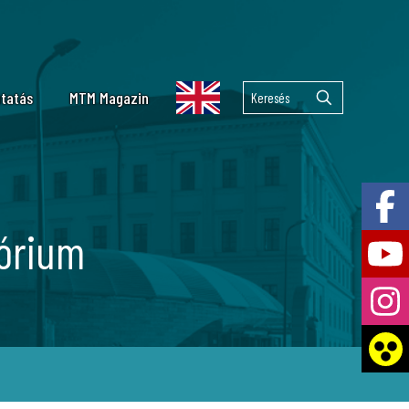
tatás
MTM Magazin
lekuláris Taxonómiai Laboratórium
emzetközi együttműködések
 Tár
lkán kutatás
tórium
ai Laboratórium