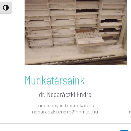
Nagy kontraszt váltása
Munkatársaink
dr. Neparáczki Endre
tudományos főmunkatárs
neparaczki.endre@nhmus.hu