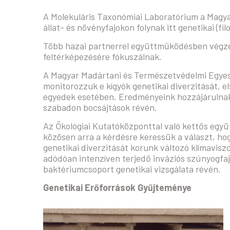
A Molekuláris Taxonómiai Laboratórium a Magy
állat- és növényfajokon folynak itt genetikai (fil
Több hazai partnerrel együttműködésben végzet
feltérképezésére fókuszálnak.
A Magyar Madártani és Természetvédelmi Egyesü
monitorozzuk e kígyók genetikai diverzitását, 
egyedek esetében. Eredményeink hozzájárulnak a
szabadon bocsájtások révén.
Az Ökológiai Kutatóközponttal való kettős együ
közösen arra a kérdésre keressük a választ, hog
genetikai diverzitását korunk változó klímaviszo
adódóan intenzíven terjedő inváziós szúnyogfaj
baktériumcsoport genetikai vizsgálata révén.
Genetik
ai Erőforrások Gyűjteménye