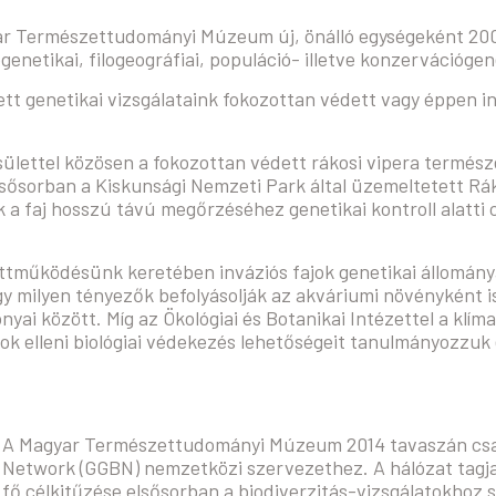
ar Természettudományi Múzeum új, önálló egységeként 20
ogenetikai, filogeográfiai, populáció- illetve konzervációgen
t genetikai vizsgálataink fokozottan védett vagy éppen i
lettel közösen a fokozottan védett rákosi vipera termész
elsősorban a Kiskunsági Nemzeti Park által üzemeltetett R
 faj hosszú távú megőrzéséhez genetikai kontroll alatti cé
ttműködésünk keretében inváziós fajok genetikai állományá
y milyen tényezők befolyásolják az akváriumi növényként is
nyai között. Míg az Ökológiai és Botanikai Intézettel a klím
ok elleni biológiai védekezés lehetőségeit tanulmányozzuk 
A Magyar Természettudományi Múzeum 2014 tavaszán csat
Network (GGBN) nemzetközi szervezethez. A hálózat tagj
fő célkitűzése elsősorban a biodiverzitás-vizsgálatokhoz