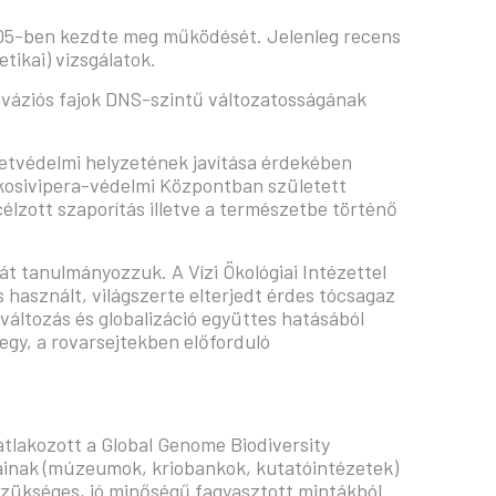
05-ben kezdte meg működését. Jelenleg recens
etikai) vizsgálatok.
nváziós fajok DNS-szintű változatosságának
etvédelmi helyzetének javítása érdekében
ákosivipera-védelmi Központban született
lzott szaporítás illetve a természetbe történő
t tanulmányozzuk. A Vízi Ökológiai Intézettel
 használt, világszerte elterjedt érdes tócsagaz
aváltozás és globalizáció együttes hatásából
egy, a rovarsejtekben előforduló
lakozott a Global Genome Biodiversity
ainak (múzeumok, kriobankok, kutatóintézetek)
 szükséges, jó minőségű fagyasztott mintákból