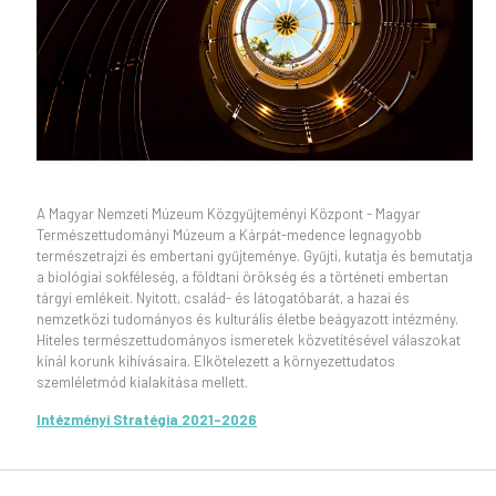
A Magyar Nemzeti Múzeum Közgyűjteményi Központ - Magyar
Természettudományi Múzeum a Kárpát-medence legnagyobb
természetrajzi és embertani gyűjteménye. Gyűjti, kutatja és bemutatja
a biológiai sokféleség, a földtani örökség és a történeti embertan
tárgyi emlékeit. Nyitott, család- és látogatóbarát, a hazai és
nemzetközi tudományos és kulturális életbe beágyazott intézmény.
Hiteles természettudományos ismeretek közvetítésével válaszokat
kínál korunk kihívásaira. Elkötelezett a környezettudatos
szemléletmód kialakítása mellett.
Intézményi Stratégia 2021-2026