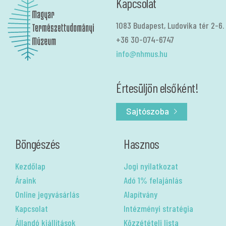
Kapcsolat
1083 Budapest, Ludovika tér 2-6.
+36 30-074-6747
info@nhmus.hu
Értesüljön elsőként!
Sajtószoba
Böngészés
Hasznos
Kezdőlap
Jogi nyilatkozat
Áraink
Adó 1% felajánlás
Online jegyvásárlás
Alapítvány
Kapcsolat
Intézményi stratégia
Állandó kiállítások
Közzétételi lista