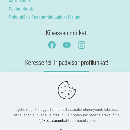
Sajtószoba
Családoknak
Molekuláris Taxonómiai Laboratórium
Kövessen minket!
Keresse fel Tripadvisor profilunkat!
Akadálymentesítési nyilatkozat
Nyilatkozat
Tájékoztatjuk, hogy a honlap felhasználói élményének fokozása
érdekében sütiket alkalmazunk. A honlapunk használatával ön a
tájékoztatásunkat
tudomásul veszi.