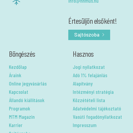
info@nhmus.hu
Értesüljön elsőként!
Sajtószoba
Böngészés
Hasznos
Kezdőlap
Jogi nyilatkozat
Áraink
Adó 1% felajánlás
Online jegyvásárlás
Alapítvány
Kapcsolat
Intézményi stratégia
Állandó kiállítások
Közzétételi lista
Programok
Adatvédelmi tájékoztató
MTM Magazin
Vasúti fogadónyilatkozat
Karrier
Impresszum