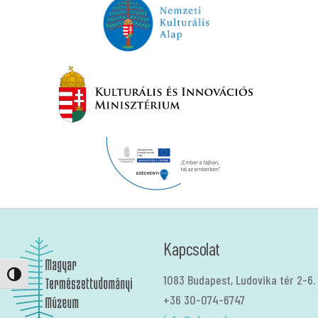
Kapcsolat
Nagy kontraszt váltása
1083 Budapest, Ludovika tér 2-6.
+36 30-074-6747