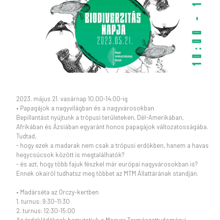
2023. május 21. vasárnap 10.00-14.00-ig
• Papagájok a nagyvilágban és a nagyvárosokban
Bepillantást nyújtunk a trópusi területeken, Dél-Amerikában,
Afrikában és Ázsiában egyaránt honos papagájok változatosságába.
Tudtad,
- hogy ezek a madarak nem csak a trópusi erdőkben, hanem a havas
hegycsúcsok között is megtalálhatók?
- és azt, hogy több fajuk fészkel már európai nagyvárosokban is?
Ennek okairól tudhatsz meg többet az MTM Állattárának standján.
• Madárséta az Orczy-kertben
1. turnus: 9:30-11:30
2. turnus: 12:30-15:00