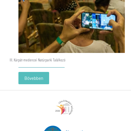
Múzeum
III. Kárpát-medencei Natúrparki Találkozó
-
Bővebben
III.
Kárpát-
medencei
Natúrparki
Találkozó