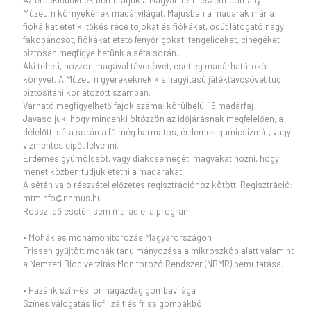
Az érdeklődőknek bemutatjuk a Magyar Természettudományi
Múzeum környékének madárvilágát. Májusban a madarak már a
fiókáikat etetik, tőkés réce tojókat és fiókákat, odút látogató nagy
fakopáncsot, fiókákat etető fenyőrigókat, tengeliceket, cinegéket
biztosan megfigyelhetünk a séta során.
Aki teheti, hozzon magával távcsövet, esetleg madárhatározó
könyvet. A Múzeum gyerekeknek kis nagyítású játéktávcsövet tud
biztosítani korlátozott számban.
Várható megfigyelhető fajok száma: körülbelül 15 madárfaj.
Javasoljuk, hogy mindenki öltözzön az időjárásnak megfelelően, a
délelőtti séta során a fű még harmatos, érdemes gumicsizmát, vagy
vízmentes cipőt felvenni.
Érdemes gyümölcsöt, vagy diákcsemegét, magvakat hozni, hogy
menet közben tudjuk etetni a madarakat.
A sétán való részvétel előzetes regisztrációhoz kötött! Regisztráció:
mtminfo@nhmus.hu
Rossz idő esetén sem marad el a program!
• Mohák és mohamonitorozás Magyarországon
Frissen gyűjtött mohák tanulmányozása a mikroszkóp alatt valamint
a Nemzeti Biodiverzitás Monitorozó Rendszer (NBMR) bemutatása.
• Hazánk szín-és formagazdag gombavilága
Színes válogatás liofilizált és friss gombákból.