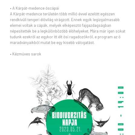
• A Kárpát-medence őscápái
A Kárpát-medence területén több millió évvel ezelőtt egészen
rendkívüli tengeri élővilág virágzott. Ennek egyik legizgalmasabb
elemei voltak a cápák, melyek elképesztő fajgazdagságban
népesítették be a legkülönbözőbb élőhelyeket. Mára már igen sokat
tudunk ezekről az egykor itt élt ősi ragadozókról, e program az ő
maradványaikból mutat be egy kisebb válogatást.
• Kézműves sarok