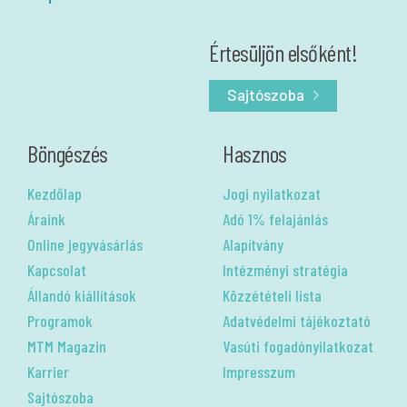
Értesüljön elsőként!
Sajtószoba
Böngészés
Hasznos
Kezdőlap
Jogi nyilatkozat
Áraink
Adó 1% felajánlás
Online jegyvásárlás
Alapítvány
Kapcsolat
Intézményi stratégia
Állandó kiállítások
Közzétételi lista
Programok
Adatvédelmi tájékoztató
MTM Magazin
Vasúti fogadónyilatkozat
Karrier
Impresszum
Sajtószoba