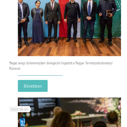
Magas rangú türkmenisztáni delegációt fogadott a Magyar Természettudományi
Múzeum
-
Bővebben
Magas
rangú
türkmenisztáni
delegációt
2023.08.24.
fogadott
a
Magyar
Természettudományi