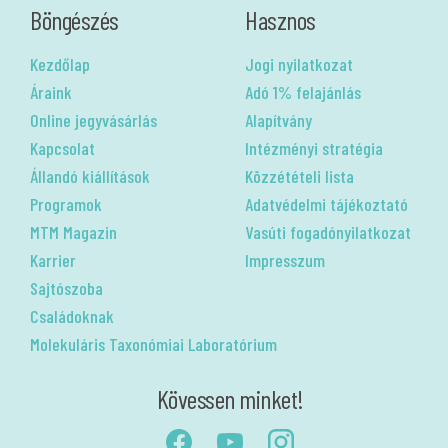
Böngészés
Hasznos
Kezdőlap
Jogi nyilatkozat
Áraink
Adó 1% felajánlás
Online jegyvásárlás
Alapítvány
Kapcsolat
Intézményi stratégia
Állandó kiállítások
Közzétételi lista
Programok
Adatvédelmi tájékoztató
MTM Magazin
Vasúti fogadónyilatkozat
Karrier
Impresszum
Sajtószoba
Családoknak
Molekuláris Taxonómiai Laboratórium
Kövessen minket!