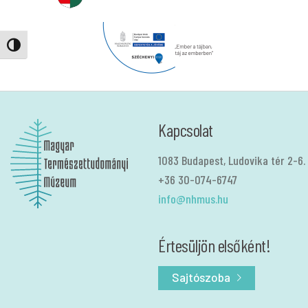
Nagy kontraszt váltása
Kapcsolat
1083 Budapest, Ludovika tér 2-6.
+36 30-074-6747
info@nhmus.hu
Értesüljön elsőként!
Sajtószoba