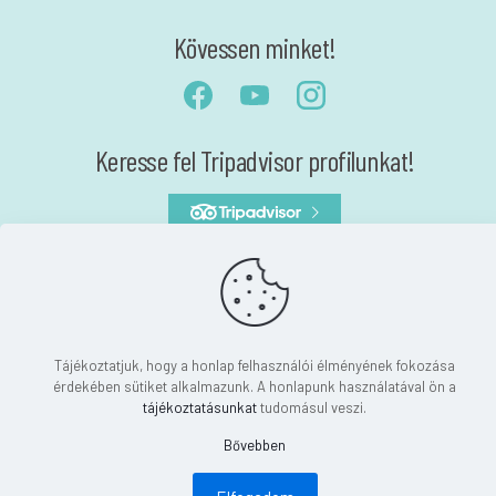
Kövessen minket!
Keresse fel Tripadvisor profilunkat!
Akadálymentesítési nyilatkozat
Nyilatkozat
Tájékoztatjuk, hogy a honlap felhasználói élményének fokozása
érdekében sütiket alkalmazunk. A honlapunk használatával ön a
tájékoztatásunkat
tudomásul veszi.
Bővebben
© 2024 Magyar Természettudományi Múzeum | Minden jog fenntartva!