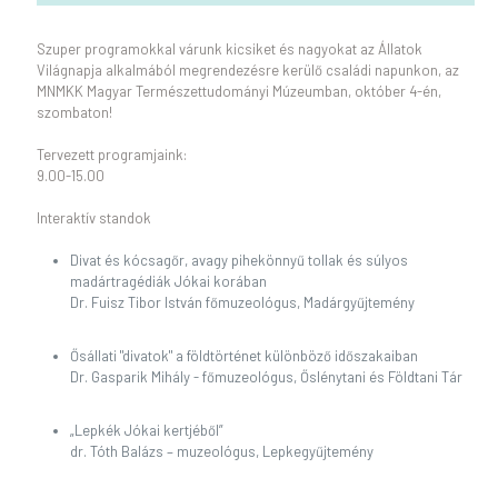
Szuper programokkal várunk kicsiket és nagyokat az Állatok
Világnapja alkalmából megrendezésre kerülő családi napunkon, az
MNMKK Magyar Természettudományi Múzeumban, október 4-én,
szombaton!
Tervezett programjaink:
9.00-15.00
Interaktív standok
Divat és kócsagőr, avagy pihekönnyű tollak és súlyos
madártragédiák Jókai korában
Dr. Fuisz Tibor István főmuzeológus, Madárgyűjtemény
Ősállati "divatok" a földtörténet különböző időszakaiban
Dr. Gasparik Mihály - főmuzeológus, Őslénytani és Földtani Tár
„Lepkék Jókai kertjéből”
dr. Tóth Balázs – muzeológus, Lepkegyűjtemény