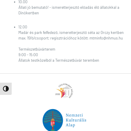
10.00
Állati jó bemutató! - ismeretterjesztő előadás élő állatokkal a
Dínókertben
12.00
Madár és park felfedező, ismeretterjesztő séta az Orczy kertben
max. 15fő/csoport; regisztrációhoz kötött: mtminfo@nhmus.hu
Természetbúvárterem
9:00 - 15:00
Állatok testközelből a Természetbúvár teremben
Nagy kontraszt váltása