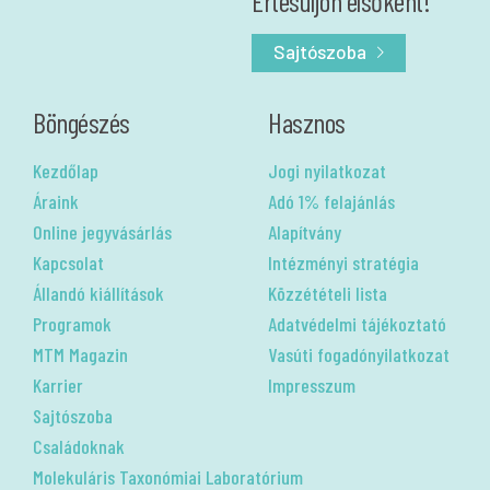
Értesüljön elsőként!
Sajtószoba
Böngészés
Hasznos
Kezdőlap
Jogi nyilatkozat
Áraink
Adó 1% felajánlás
Online jegyvásárlás
Alapítvány
Kapcsolat
Intézményi stratégia
Állandó kiállítások
Közzétételi lista
Programok
Adatvédelmi tájékoztató
MTM Magazin
Vasúti fogadónyilatkozat
Karrier
Impresszum
Sajtószoba
Családoknak
Molekuláris Taxonómiai Laboratórium