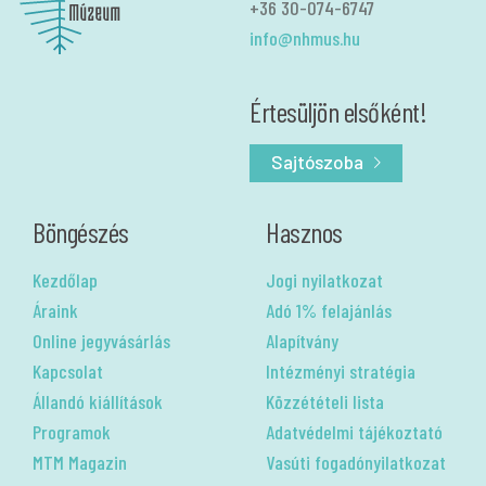
+36 30-074-6747
info@nhmus.hu
Értesüljön elsőként!
Sajtószoba
Böngészés
Hasznos
Kezdőlap
Jogi nyilatkozat
Áraink
Adó 1% felajánlás
Online jegyvásárlás
Alapítvány
Kapcsolat
Intézményi stratégia
Állandó kiállítások
Közzétételi lista
Programok
Adatvédelmi tájékoztató
MTM Magazin
Vasúti fogadónyilatkozat