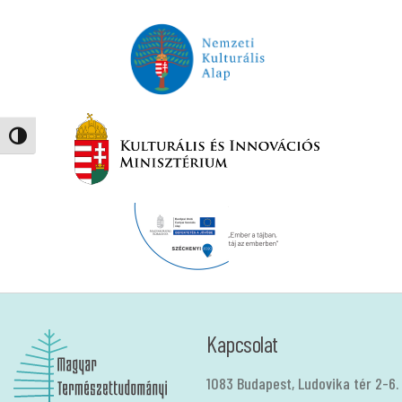
Nagy kontraszt váltása
Kapcsolat
1083 Budapest, Ludovika tér 2-6.