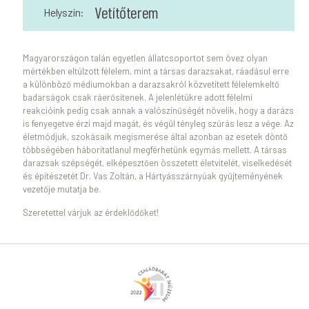
Vetítőterem
Helyszín:
Magyarországon talán egyetlen állatcsoportot sem övez olyan
mértékben eltúlzott félelem, mint a társas darazsakat, ráadásul erre
a különböző médiumokban a darazsakról közvetített félelemkeltő
badarságok csak ráerősítenek. A jelenlétükre adott félelmi
reakcióink pedig csak annak a valószínűségét növelik, hogy a darázs
is fenyegetve érzi majd magát, és végül tényleg szúrás lesz a vége. Az
életmódjuk, szokásaik megismerése által azonban az esetek döntő
többségében háborítatlanul megférhetünk egymás mellett. A társas
darazsak szépségét, elképesztően összetett életvitelét, viselkedését
és építészetét Dr. Vas Zoltán, a Hártyásszárnyúak gyűjteményének
vezetője mutatja be.
Szeretettel várjuk az érdeklődőket!