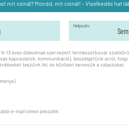
st mit csinál? Mondd, mit csinál! – Viselkedés hat l
Helyszín:
g
Sem
. A 9-13 éves diákoknak szervezett természetbúvár szakkörü
ársas kapcsolatok, kommunikáció), beszélgetünk arról, hogy
rdéseket teszünk fel, és közösen keressük a válaszokat.
eménye)
ábbi e-mail címen jelezzék: