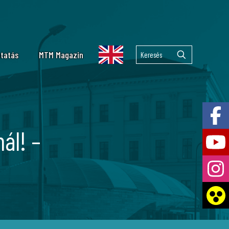
tatás
MTM Magazin
lekuláris Taxonómiai Laboratórium
emzetközi együttműködések
 Tár
lkán kutatás
ál! –
ai Laboratórium