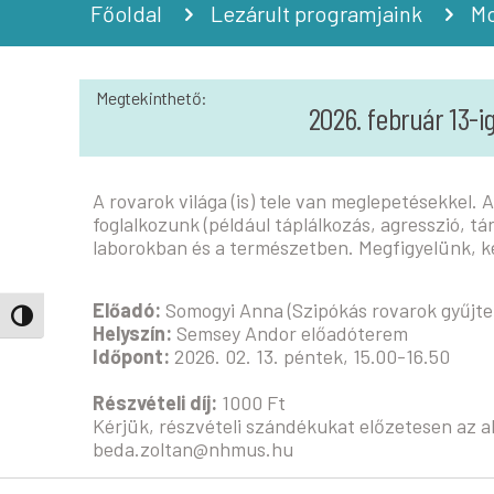
Főoldal
Lezárult programjaink
Mo
Megtekinthető:
2026. február 13-i
A rovarok világa (is) tele van meglepetésekkel
foglalkozunk (például táplálkozás, agresszió, t
laborokban és a természetben. Megfigyelünk, ké
Előadó:
Somogyi Anna (Szipókás rovarok gyűjt
Nagy kontraszt váltása
Helyszín:
Semsey Andor előadóterem
Időpont:
2026. 02. 13. péntek, 15.00-16.50
Részvételi díj:
1000 Ft
Kérjük, részvételi szándékukat előzetesen az al
beda.zoltan@nhmus.hu