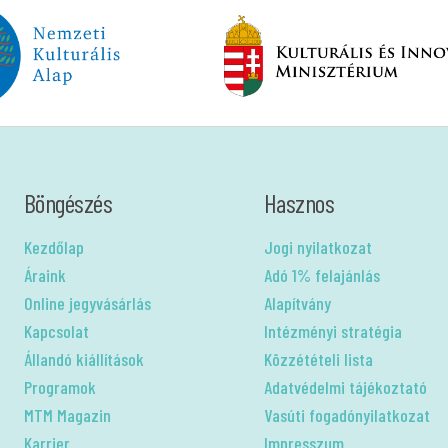
Böngészés
Hasznos
Kezdőlap
Jogi nyilatkozat
Áraink
Adó 1% felajánlás
Online jegyvásárlás
Alapítvány
Kapcsolat
Intézményi stratégia
Állandó kiállítások
Közzétételi lista
Programok
Adatvédelmi tájékoztató
MTM Magazin
Vasúti fogadónyilatkozat
Karrier
Impresszum