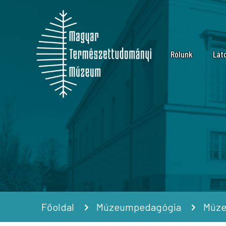
Rólunk
Lát
Küldetés
Nyi
Múzeumtörténet
Ára
Szervezeti felép
Lát
Karrier
Múz
Kapcsolat
Csa
Hírek, informáci
Szo
Főoldal
Múzeumpedagógia
Múze