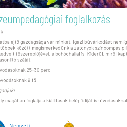
úzeumpedagógiai foglalkozás
ok
atba ejtő gazdagsága vár minket. Igazi búvárkodást nem íg
n többek között megismerkedünk a zátonyok színpompás pill
edvelt főszereplőjével, a bohóchallal is. Kiderül, miről k
sonlító száját.
óvodásoknak 25-30 perc
 óvodásoknak 8 fő
gadjuk!
y magában foglalja a kiállítások belépődíját is; óvodásokna