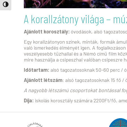
Nagy kontraszt váltása
A korallzátony világa – m
Ajánlott korosztály:
óvodások, alsó tagozatos
Egy korallzátonyon színek, minták, formák ámul
való ismerkedés élményét igen. A foglalkozáso
veszélyesebb tűzhallal és a Némó című film közk
mire használja a csipeszhal valóban csipeszre ha
Időtartam:
alsó tagozatosoknak 50-60 perc / 
Ajánlott létszám
: alsó tagozatosoknak 15 fő /
A nagyobb létszámú csoportokat bontással fo
Díja:
iskolás korosztály számára 2200Ft/fő, amel