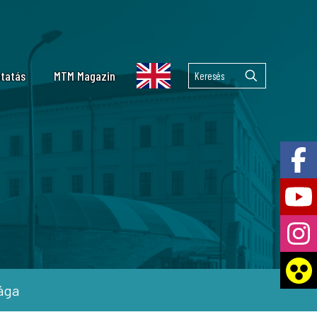
tatás
MTM Magazin
lekuláris Taxonómiai Laboratórium
emzetközi együttműködések
 Tár
lkán kutatás
ai Laboratórium
lága