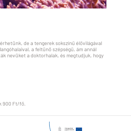
érhetünk, de a tengerek sokszínű élővilágával
angóhalaival, a feltűnő szépségű, ám annál
apták nevüket a doktorhalak, és megtudjuk, hogy
k 900 Ft/fő.