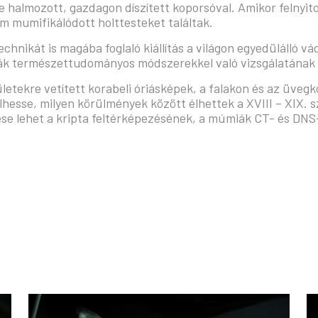
re halmozott, gazdagon díszített koporsóval. Amikor felnyi
 mumifikálódott holttesteket találtak.
chnikát is magába foglaló kiállítás a világon egyedülálló vá
ák természettudományos módszerekkel való vizsgálatának 
lületekre vetített korabeli óriásképek, a falakon és az üveg
télhesse, milyen körülmények között élhettek a XVIII – XIX.
zese lehet a kripta feltérképezésének, a múmiák CT- és DNS