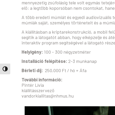
mennyezetig zsúfolásig tele volt egymás tetejé
elő: a legtöbb koporsóban nem csontokat, hanem
A több eredeti múmiát és egyedi audiovizuális te
múmiák saját, személyes történeteit és a múmi
A kiállításban a kriptarekonstrukció, a mobil fe
segítik a látogatót abban, hogy elképzelje és á
interaktív program segítségével a látogató rés
Helyigény:
100 - 300 négyzetméter
Installáció felépítése:
2-3 munkanap
Nagy kontraszt váltása
Bérleti díj:
250.000 Ft / hó + Áfa
További információ:
Pintér Lívia
kiállításszervező
vandorkiallitas@nhmus.hu