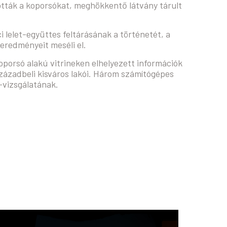
tották a koporsókat, meghökkentő látvány tárult
ci lelet-együttes feltárásának a történetét, a
eredményeit meséli el.
koporsó alakú vitrineken elhelyezett információk
 századbeli kisváros lakói. Három számítógépes
-vizsgálatának.