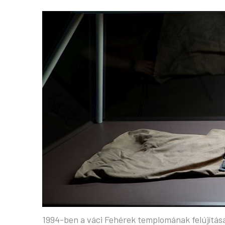
1994-ben a váci Fehérek templomának felújítása s