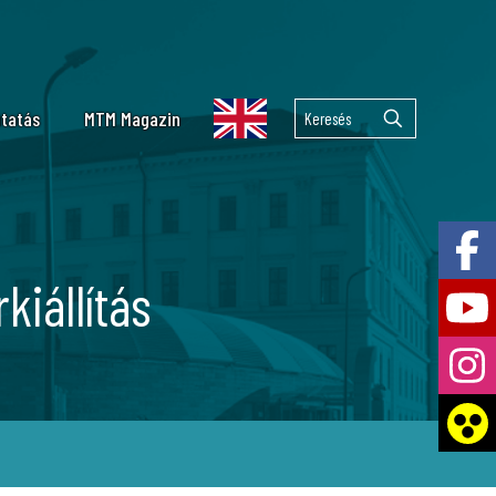
tatás
MTM Magazin
lekuláris Taxonómiai Laboratórium
emzetközi együttműködések
 Tár
lkán kutatás
kiállítás
ai Laboratórium