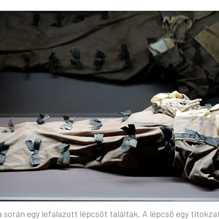
orán egy lefalazott lépcsőt találtak. A lépcső egy titokzat