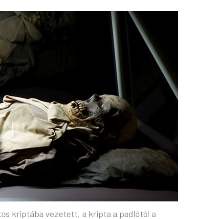
os kriptába vezetett, a kripta a padlótól a