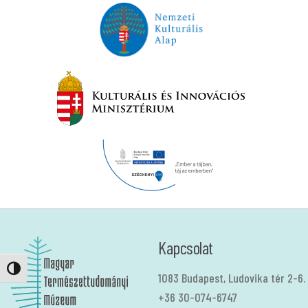
Kapcsolat
Nagy kontraszt váltása
1083 Budapest, Ludovika tér 2-6.
+36 30-074-6747