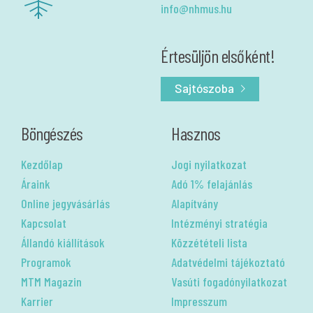
info@nhmus.hu
Értesüljön elsőként!
Sajtószoba
Böngészés
Hasznos
Kezdőlap
Jogi nyilatkozat
Áraink
Adó 1% felajánlás
Online jegyvásárlás
Alapítvány
Kapcsolat
Intézményi stratégia
Állandó kiállítások
Közzétételi lista
Programok
Adatvédelmi tájékoztató
MTM Magazin
Vasúti fogadónyilatkozat
Karrier
Impresszum