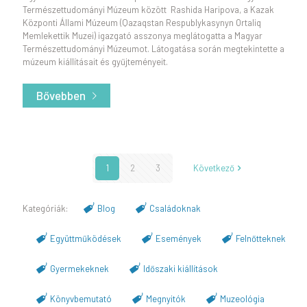
Természettudományi Múzeum között Rashida Haripova, a Kazak
Központi Állami Múzeum (Qazaqstan Respublykasynyn Ortaliq
Memlekettik Muzei) igazgató asszonya meglátogatta a Magyar
Természettudományi Múzeumot. Látogatása során megtekintette a
múzeum kiállításait és gyűjteményeit.
Bővebben
- Együttműködés a Kazak Központi Állami Múz
1
2
3
Következő
Blog
Családoknak
Együttműködések
Események
Felnőtteknek
Gyermekeknek
Időszaki kiállítások
Könyvbemutató
Megnyitók
Muzeológia