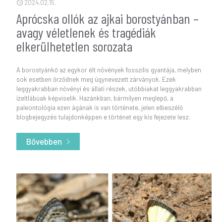
2024.02.15.
Aprócska ollók az ajkai borostyánban –
avagy véletlenek és tragédiák
elkerülhetetlen sorozata
A borostyánkő az egykor élt növények fosszilis gyantája, melyben
sok esetben őrződnek meg úgynevezett zárványok. Ezek
leggyakrabban növényi és állati részek, utóbbiakat leggyakrabban
ízeltlábúak képviselik. Hazánkban, bármilyen meglepő, a
paleontológia ezen ágának is van története, jelen elbeszélő
blogbejegyzés tulajdonképpen e történet egy kis fejezete lesz.
Bővebben
- Aprócska ollók az ajkai borostyánban – avagy 