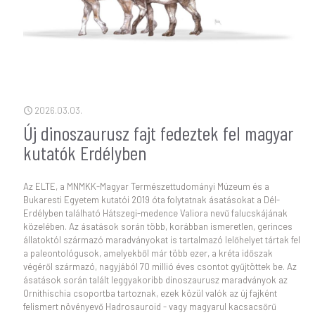
2026.03.03.
Új dinoszaurusz fajt fedeztek fel magyar
kutatók Erdélyben
Az ELTE, a MNMKK-Magyar Természettudományi Múzeum és a
Bukaresti Egyetem kutatói 2019 óta folytatnak ásatásokat a Dél-
Erdélyben található Hátszegi-medence Valiora nevű falucskájának
közelében. Az ásatások során több, korábban ismeretlen, gerinces
állatoktól származó maradványokat is tartalmazó lelőhelyet tártak fel
a paleontológusok, amelyekből már több ezer, a kréta időszak
végéről származó, nagyjából 70 millió éves csontot gyűjtöttek be. Az
ásatások során talált leggyakoribb dinoszaurusz maradványok az
Ornithischia csoportba tartoznak, ezek közül valók az új fajként
felismert növényevő Hadrosauroid - vagy magyarul kacsacsőrű