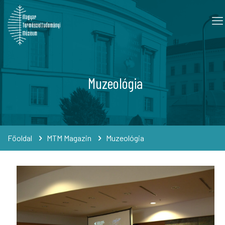
Muzeológia
Főoldal
MTM Magazin
Muzeológia