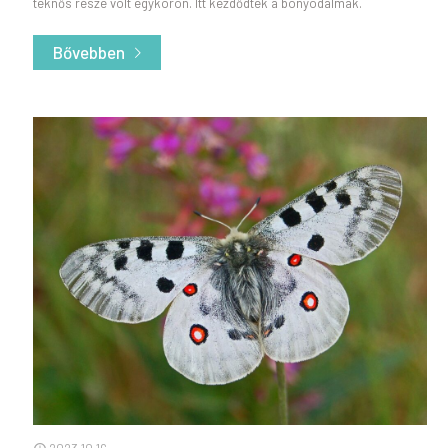
teknős része volt egykoron. Itt kezdődtek a bonyodalmak.
Bővebben
- A Csodabogyós-barlang kincsei