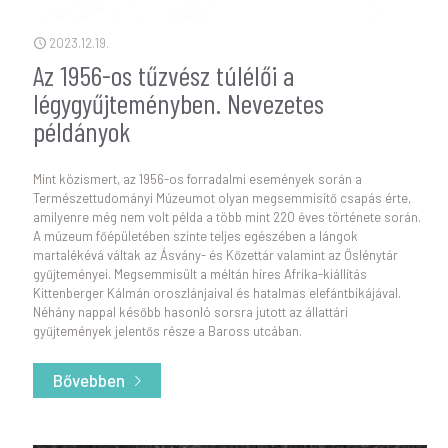
2023.12.19.
Az 1956-os tűzvész túlélői a
légygyűjteményben. Nevezetes
példányok
Mint közismert, az 1956-os forradalmi események során a
Természettudományi Múzeumot olyan megsemmisítő csapás érte,
amilyenre még nem volt példa a több mint 220 éves története során.
A múzeum főépületében szinte teljes egészében a lángok
martalékévá váltak az Ásvány- és Kőzettár valamint az Őslénytár
gyűjteményei. Megsemmisült a méltán híres Afrika-kiállítás
Kittenberger Kálmán oroszlánjaival és hatalmas elefántbikájával.
Néhány nappal később hasonló sorsra jutott az állattári
gyűjtemények jelentős része a Baross utcában.
Bővebben
- Az 1956-os tűzvész túlélői a légygyűjteményb