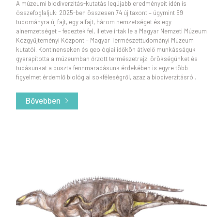
A múzeumi biodiverzitás-kutatás legújabb eredményeit idén is
összefoglaljuk: 2025-ben összesen 74 új taxont – úgymint 69
tudományra új fajt, egy alfajt, három nemzetséget és egy
alnemzetséget – fedeztek fel, illetve írtak le a Magyar Nemzeti Múzeum
Közgyűjteményi Központ – Magyar Természettudományi Múzeum
kutatói. Kontinenseken és geológiai időkön átívelő munkásságuk
gyarapította a múzeumban őrzött természetrajzi örökségünket és
tudásunkat a puszta fennmaradásunk érdekében is egyre több
figyelmet érdemlő biológiai sokféleségről, azaz a biodiverzitásról.
Bővebben
- A biodiverzitás-kutatás újdonságai 2025-b