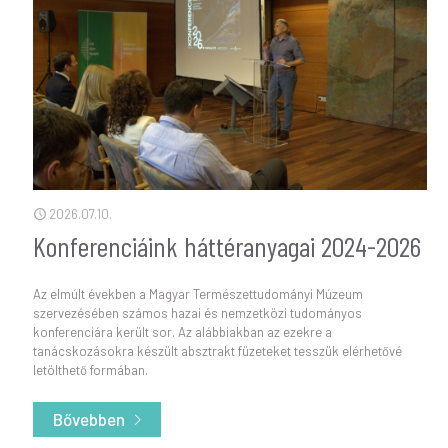
2026.07.10.
Konferenciáink háttéranyagai 2024-2026
Az elmúlt években a Magyar Természettudományi Múzeum
szervezésében számos hazai és nemzetközi tudományos
konferenciára került sor. Az alábbiakban az ezekre a
tanácskozásokra készült absztrakt füzeteket tesszük elérhetővé
letölthető formában.
Bővebben
- Konferenciáink háttéranyagai 2024-2026