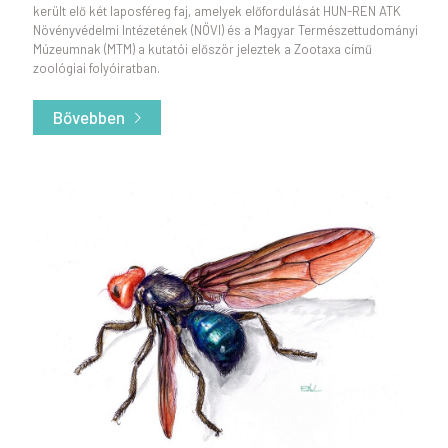
került elő két laposféreg faj, amelyek előfordulását HUN-REN ATK
Növényvédelmi Intézetének (NÖVI) és a Magyar Természettudományi
Múzeumnak (MTM) a kutatói először jeleztek a Zootaxa című
zoológiai folyóiratban.
Bővebben
- Ragadozó falevelek és kalapácsfejűek – a szára