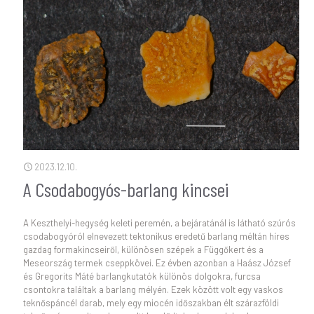
2023.12.10.
A Csodabogyós-barlang kincsei
A Keszthelyi-hegység keleti peremén, a bejáratánál is látható szúrós
csodabogyóról elnevezett tektonikus eredetű barlang méltán híres
gazdag formakincseiről, különösen szépek a Függőkert és a
Meseország termek cseppkövei. Ez évben azonban a Haász József
és Gregorits Máté barlangkutatók különös dolgokra, furcsa
csontokra találtak a barlang mélyén. Ezek között volt egy vaskos
teknőspáncél darab, mely egy miocén időszakban élt szárazföldi