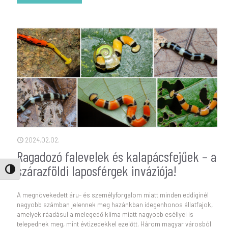
- A biodiverzitás-kutatás újdonságai 2023-b
2024.02.02.
Ragadozó falevelek és kalapácsfejűek – a
szárazföldi laposférgek inváziója!
Nagy kontraszt váltása
A megnövekedett áru- és személyforgalom miatt minden eddiginél
nagyobb számban jelennek meg hazánkban idegenhonos állatfajok,
amelyek ráadásul a melegedő klíma miatt nagyobb eséllyel is
telepednek meg, mint évtizedekkel ezelőtt. Három magyar városból