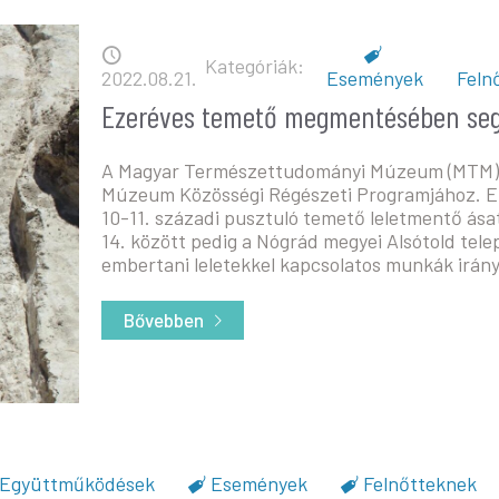
2022.08.21.
Események
Feln
Ezeréves temető megmentésében seg
A Magyar Természettudományi Múzeum (MTM) 
Múzeum Közösségi Régészeti Programjához. En
10-11. századi pusztuló temető leletmentő ása
14. között pedig a Nógrád megyei Alsótold telep
embertani leletekkel kapcsolatos munkák irány
Bővebben
- Ezeréves temető megmentésében seg
Együttműködések
Események
Felnőtteknek