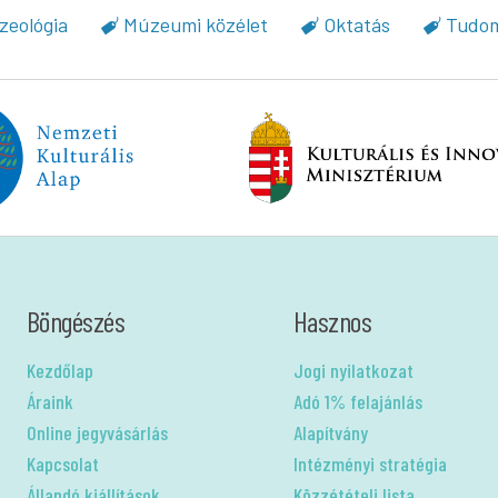
zeológia
Múzeumi közélet
Oktatás
Tudom
Böngészés
Hasznos
Kezdőlap
Jogi nyilatkozat
Áraink
Adó 1% felajánlás
Online jegyvásárlás
Alapítvány
Kapcsolat
Intézményi stratégia
Állandó kiállítások
Közzétételi lista