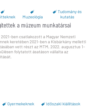
Tudomány és
őtteknek
Muzeológia
kutatás
ítettek a múzeum munkatársai
2021-ben csatlakozott a Magyar Nemzeti
nek keretében 2021-ben a Kisbárkány melletti
tásában vett részt az MTM, 2022. augusztus 1-
ülésen folytatott ásatáson vállalta az
ítását.
ítettek a múzeum munkatársai
Gyermekeknek
Időszaki kiállítások