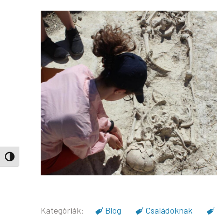
Nagy kontraszt váltása
Blog
Családoknak