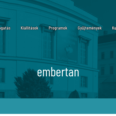
ogatás
Kiállítások
Programok
Gyűjtemények
Ku
tvatartás, megközelítés
Időszaki kiállítások
Állattár
Mo
ink
Állandó kiállítások
Ásvány- és Kőzettár
N
ítés
ogatási szabályzat
Vándorkiállítások kölcsönzése
Őslénytani és Földtani
Ba
eumpedagógia
On-line kiállítások
Növénytár
embertan
ládoknak
Embertani Tár
ók
lgáltatások
Könyvtár
Molekuláris Taxonómi