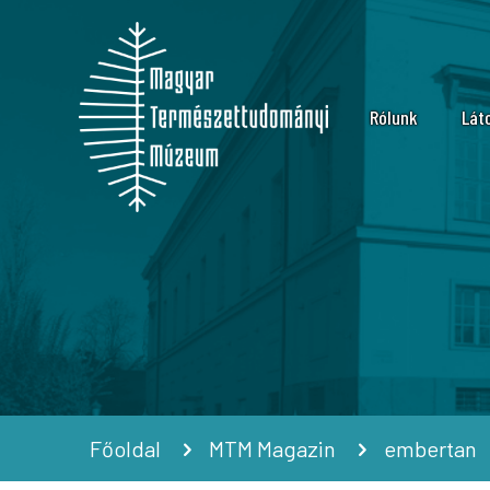
Rólunk
Lát
Küldetés
Nyi
Múzeumtörténet
Ára
Szervezeti felép
Lát
Karrier
Múz
Kapcsolat
Csa
Hírek, informáci
Szo
Főoldal
MTM Magazin
embertan