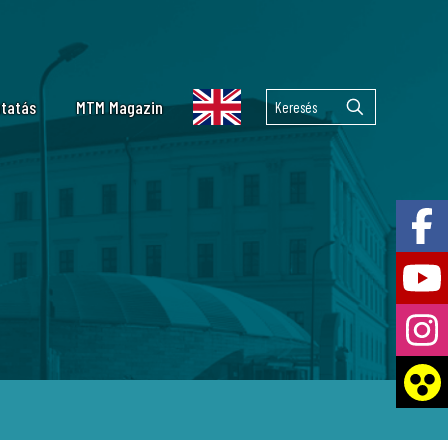
tatás
MTM Magazin
lekuláris Taxonómiai Laboratórium
emzetközi együttműködések
 Tár
lkán kutatás
ai Laboratórium