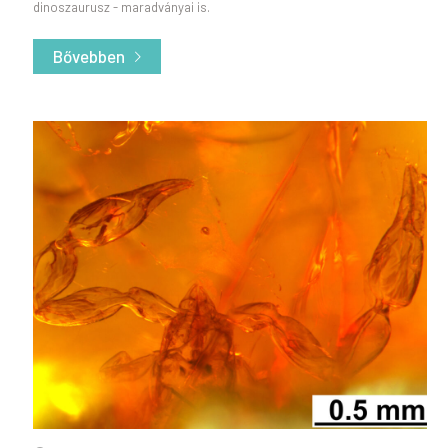
dinoszaurusz - maradványai is.
Bővebben
- Új dinoszaurusz fajt fedeztek fel magyar kuta