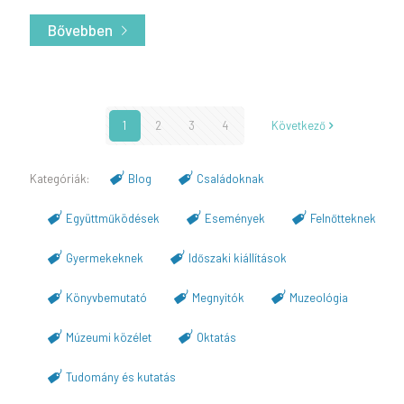
Bővebben
- Az ázsiai lódarázsról
1
2
3
4
Következő
Blog
Családoknak
Együttműködések
Események
Felnőtteknek
Gyermekeknek
Időszaki kiállítások
Könyvbemutató
Megnyitók
Muzeológia
Múzeumi közélet
Oktatás
Tudomány és kutatás