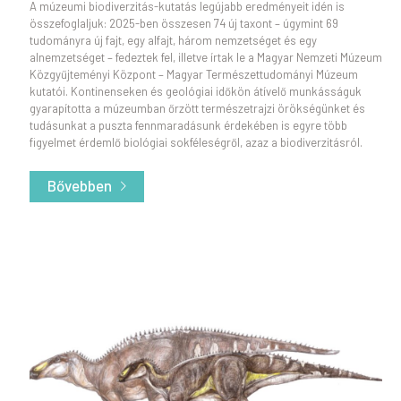
A múzeumi biodiverzitás-kutatás legújabb eredményeit idén is
összefoglaljuk: 2025-ben összesen 74 új taxont – úgymint 69
tudományra új fajt, egy alfajt, három nemzetséget és egy
alnemzetséget – fedeztek fel, illetve írtak le a Magyar Nemzeti Múzeum
Közgyűjteményi Központ – Magyar Természettudományi Múzeum
kutatói. Kontinenseken és geológiai időkön átívelő munkásságuk
gyarapította a múzeumban őrzött természetrajzi örökségünket és
tudásunkat a puszta fennmaradásunk érdekében is egyre több
figyelmet érdemlő biológiai sokféleségről, azaz a biodiverzitásról.
Bővebben
- A biodiverzitás-kutatás újdonságai 2025-b