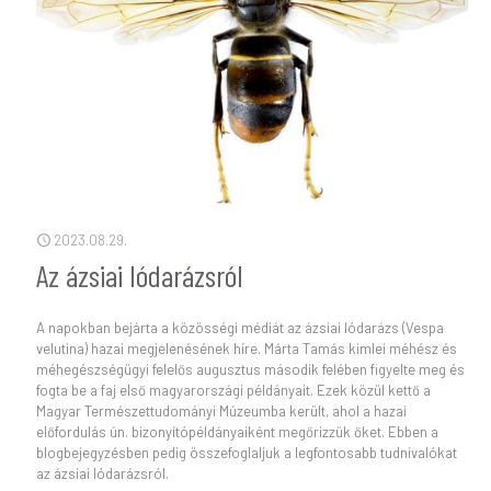
2023.08.29.
Az ázsiai lódarázsról
A napokban bejárta a közösségi médiát az ázsiai lódarázs (Vespa
velutina) hazai megjelenésének híre. Márta Tamás kimlei méhész és
méhegészségügyi felelős augusztus második felében figyelte meg és
fogta be a faj első magyarországi példányait. Ezek közül kettő a
Magyar Természettudományi Múzeumba került, ahol a hazai
előfordulás ún. bizonyítópéldányaiként megőrizzük őket. Ebben a
blogbejegyzésben pedig összefoglaljuk a legfontosabb tudnivalókat
az ázsiai lódarázsról.