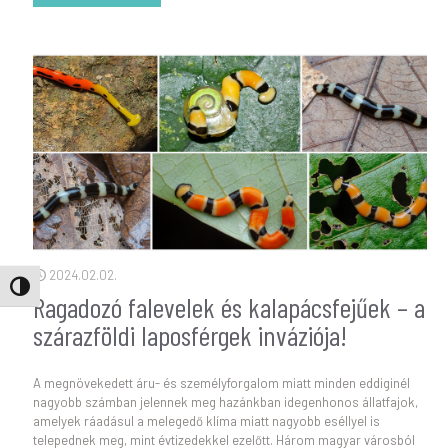
- A biodiverzitás-kutatás újdonságai 2023-b
2024.02.02.
Nagy kontraszt váltása
Ragadozó falevelek és kalapácsfejűek – a
szárazföldi laposférgek inváziója!
A megnövekedett áru- és személyforgalom miatt minden eddiginél
nagyobb számban jelennek meg hazánkban idegenhonos állatfajok,
amelyek ráadásul a melegedő klíma miatt nagyobb eséllyel is
telepednek meg, mint évtizedekkel ezelőtt. Három magyar városból