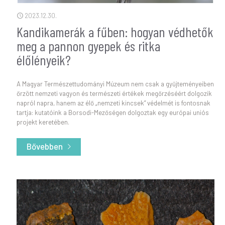
2023.12.30.
Kandikamerák a fűben: hogyan védhetők
meg a pannon gyepek és ritka
élőlényeik?
A Magyar Természettudományi Múzeum nem csak a gyűjteményeiben
őrzött nemzeti vagyon és természeti értékek megőrzéséért dolgozik
napról napra, hanem az élő „nemzeti kincsek” védelmét is fontosnak
tartja: kutatóink a Borsodi-Mezőségen dolgoztak egy európai uniós
projekt keretében.
Bővebben
- Kandikamerák a fűben: hogyan védhetők meg a