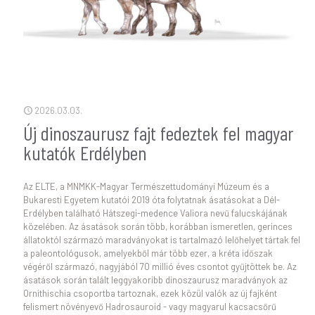
2026.03.03.
Új dinoszaurusz fajt fedeztek fel magyar
kutatók Erdélyben
Az ELTE, a MNMKK-Magyar Természettudományi Múzeum és a
Bukaresti Egyetem kutatói 2019 óta folytatnak ásatásokat a Dél-
Erdélyben található Hátszegi-medence Valiora nevű falucskájának
közelében. Az ásatások során több, korábban ismeretlen, gerinces
állatoktól származó maradványokat is tartalmazó lelőhelyet tártak fel
a paleontológusok, amelyekből már több ezer, a kréta időszak
végéről származó, nagyjából 70 millió éves csontot gyűjtöttek be. Az
ásatások során talált leggyakoribb dinoszaurusz maradványok az
Ornithischia csoportba tartoznak, ezek közül valók az új fajként
felismert növényevő Hadrosauroid - vagy magyarul kacsacsőrű