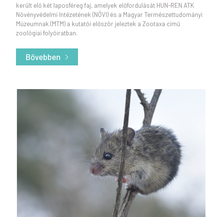
került elő két laposféreg faj, amelyek előfordulását HUN-REN ATK
Növényvédelmi Intézetének (NÖVI) és a Magyar Természettudományi
Múzeumnak (MTM) a kutatói először jeleztek a Zootaxa című
zoológiai folyóiratban.
Bővebben
- Ragadozó falevelek és kalapácsfejűek – a szára