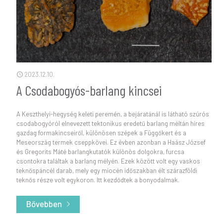
2023.12.10.
A Csodabogyós-barlang kincsei
A Keszthelyi-hegység keleti peremén, a bejáratánál is látható szúrós
csodabogyóról elnevezett tektonikus eredetű barlang méltán híres
gazdag formakincseiről, különösen szépek a Függőkert és a
Meseország termek cseppkövei. Ez évben azonban a Haász József
és Gregorits Máté barlangkutatók különös dolgokra, furcsa
csontokra találtak a barlang mélyén. Ezek között volt egy vaskos
teknőspáncél darab, mely egy miocén időszakban élt szárazföldi
teknős része volt egykoron. Itt kezdődtek a bonyodalmak.
Bővebben
- A Csodabogyós-barlang kincsei