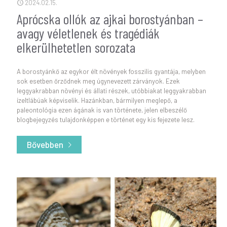
2024.02.15.
Aprócska ollók az ajkai borostyánban –
avagy véletlenek és tragédiák
elkerülhetetlen sorozata
A borostyánkő az egykor élt növények fosszilis gyantája, melyben
sok esetben őrződnek meg úgynevezett zárványok. Ezek
leggyakrabban növényi és állati részek, utóbbiakat leggyakrabban
ízeltlábúak képviselik. Hazánkban, bármilyen meglepő, a
paleontológia ezen ágának is van története, jelen elbeszélő
blogbejegyzés tulajdonképpen e történet egy kis fejezete lesz.
Bővebben
- Aprócska ollók az ajkai borostyánban – avagy 