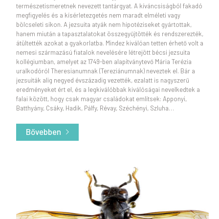
természetismeretnek nevezett tantárgyat. A kíváncsiságból fakadó
megfigyelés és a kísérletezgetés nem maradt elméleti vagy
bölcseleti síkon. A jezsuita atyák nem hipotéziseket gyártottak,
hanem miután a tapasztalatokat összegyűjtötték és rendszerezték,
átültették azokat a gyakorlatba. Mindez kiválóan tetten érhető volt a
nemesi származású fiatalok nevelésére létrejött bécsi jezsuita
kollégiumban, amelyet az 1749-ben alapítványtevő Mária Terézia
uralkodóról Theresianumnak (Tereziánumnak) neveztek el. Bár a
jezsuiták alig negyed évszázadig vezették, ezalatt is nagyszerű
eredményeket ért el, és a legkiválóbbak kiválóságai nevelkedtek a
falai között, hogy csak magyar családokat említsek: Apponyi,
Batthyány, Csáky, Hadik, Pálfy, Révay, Széchényi, Szluha…
Bővebben
- Mária Terézia lepkészkedő jezsuitái