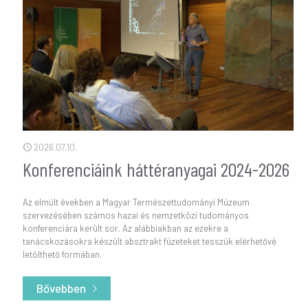
2026.07.10.
Konferenciáink háttéranyagai 2024-2026
Az elmúlt években a Magyar Természettudományi Múzeum
szervezésében számos hazai és nemzetközi tudományos
konferenciára került sor. Az alábbiakban az ezekre a
tanácskozásokra készült absztrakt füzeteket tesszük elérhetővé
letölthető formában.
Bővebben
- Konferenciáink háttéranyagai 2024-2026