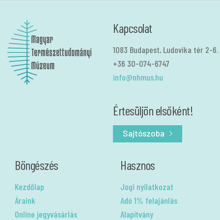
Kapcsolat
1083 Budapest, Ludovika tér 2-6.
+36 30-074-6747
info@nhmus.hu
Értesüljön elsőként!
Sajtószoba
Böngészés
Hasznos
Kezdőlap
Jogi nyilatkozat
Áraink
Adó 1% felajánlás
Online jegyvásárlás
Alapítvány